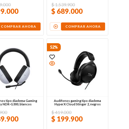
9
.
000
$
1
.
539
.
900
99
.
000
$
689
.
000
COMPRAR AHORA
COMPRAR AHORA
52%
nos tipo diadema Gaming
Audífonos gaming tipo diadema
y NDR-G300, blancos
HyperX Cloud Stinger 2, negros
900
$
419
.
000
89
.
900
$
199
.
900