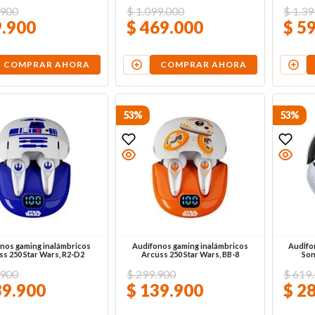
900
$
1
.
099
.
000
$
1
.
39
9
.
900
$
469
.
000
$
5
COMPRAR AHORA
COMPRAR AHORA
53%
53%
nos gaming inalámbricos
Audífonos gaming inalámbricos
AudÍfo
ss 250 Star Wars, R2-D2
Arcuss 250 Star Wars, BB-8
Son
900
$
299
.
900
$
619
.
39
.
900
$
139
.
900
$
2