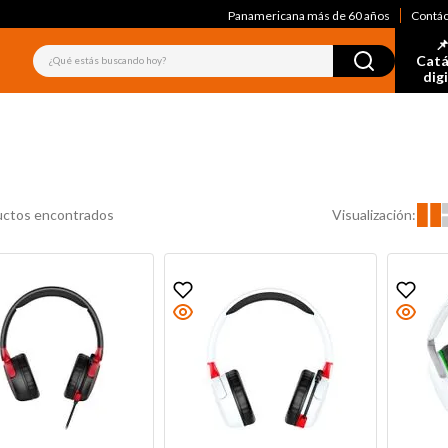
Panamericana más de 60 años
Contá
📌
¿Qué estás buscando hoy?
Catá
dig
Visualización:
uctos encontrados