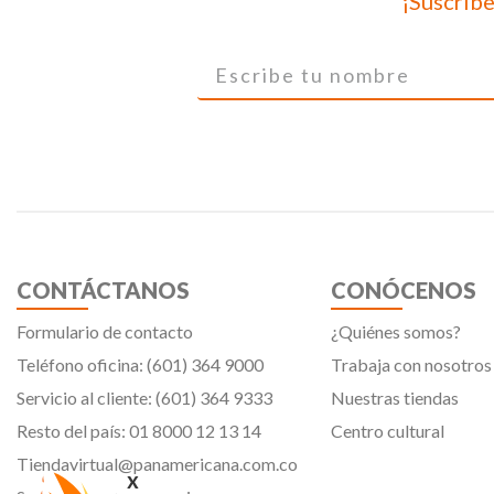
¡Suscríbe
Primus
Rockstar Games
Santa Monica Studio
SCEA
SIEA
Sony
TAKE 2
Take2 Interactive
Toshiba
Trust
CONTÁCTANOS
CONÓCENOS
Turtle Beach
Ubisoft
Formulario de contacto
¿Quiénes somos?
Warner
Teléfono oficina: (601) 364 9000
Trabaja con nosotros
XBOX
xtech
Servicio al cliente: (601) 364 9333
Nuestras tiendas
Resto del país: 01 8000 12 13 14
Centro cultural
Tiendavirtual@panamericana.com.co
x