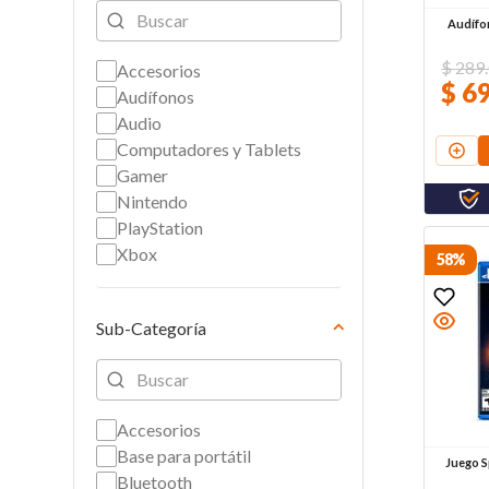
Audífo
$
289
.
Accesorios
$
6
Audífonos
Audio
Computadores y Tablets
Gamer
Nintendo
PlayStation
Xbox
58%
Sub-Categoría
Accesorios
Base para portátil
Juego S
Bluetooth