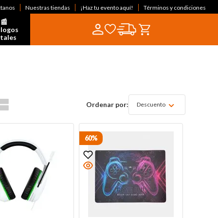
ctanos
Nuestras tiendas
¡Haz tu evento aquí!
Términos y condiciones
📰  
logos 
itales
Descuento
60%