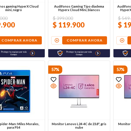
nos gaming HyperX Cloud
Audífonos Gaming Tipo diadema
Audífono
mini, negro
Hyperx Cloud Mini, blancos
HyperX 
000
$
399
.
000
$
549
.
9
.
900
$
119
.
900
$
1
COMPRAR AHORA
COMPRAR AHORA
Protege tu equipo por más
Protege tu equipo por más
tiempo
tiempo
57%
57%
pider-Man: Miles Morales,
Monitor Lenovo L24-4C de 23.8", gris
Monitor 
para PS4
nube