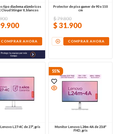
s tipo diadema alámbricos
Protector de piso gamer de 90 x 110
Cloud Stinger II, blancos
cm
900
$
79
.
800
99
.
900
$
31
.
900
COMPRAR AHORA
COMPRAR AHORA
Protege tu equipo por más
tiempo
55%
Lenovo L27-4C de 27", gris
Monitor Lenovo L24m-4A de 23.8"
FHD, gris