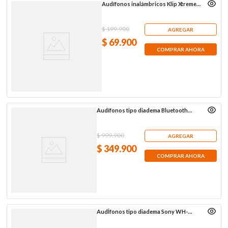
Audífonos inalámbricos Klip Xtreme
KTE-015GR, grises
$
199
.
900
AGREGAR
$
69
.
900
COMPRAR AHORA
Audífonos tipo diadema Bluetooth
Sony WH-CH720N, azules
$
999
.
900
AGREGAR
$
349
.
900
COMPRAR AHORA
AudÍfonos tipo diadema Sony WH-
CH720N, rosados