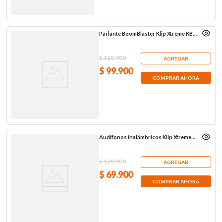
Parlante BoomBlaster Klip Xtreme KBS-
150BK de 10 W RMS
$
319
.
900
AGREGAR
$
99
.
900
COMPRAR AHORA
Audífonos inalámbricos Klip Xtreme
KTE-015BK, negros
$
199
.
900
AGREGAR
$
69
.
900
COMPRAR AHORA