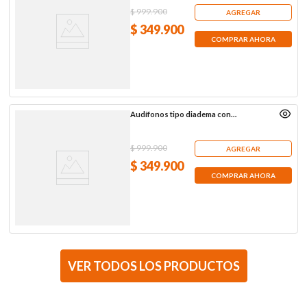
$
999
.
900
AGREGAR
$
349
.
900
COMPRAR AHORA
Audífonos tipo diadema con
Bluetooth Sony WH-CH720N, negros
$
999
.
900
AGREGAR
$
349
.
900
COMPRAR AHORA