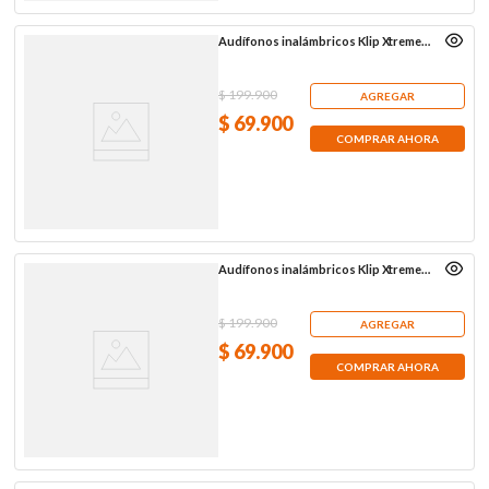
Audífonos inalámbricos Klip Xtreme
KTE-015PR, púrpura
$
199
.
900
AGREGAR
$
69
.
900
COMPRAR AHORA
Audífonos inalámbricos Klip Xtreme
KTE-015WH, blancos
$
199
.
900
AGREGAR
$
69
.
900
COMPRAR AHORA