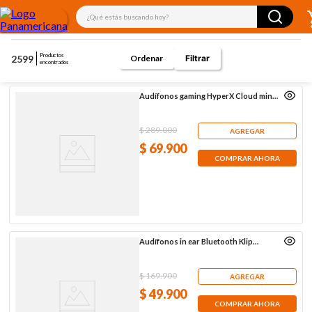
¿Qué estás buscando hoy?
Productos
2599
Filtrar
encontrados
Audífonos gaming HyperX Cloud mini,
negro
$
289
.
000
AGREGAR
$
69
.
900
COMPRAR AHORA
Audífonos in ear Bluetooth Klip
Xtreme KTE-250, negros
$
169
.
900
AGREGAR
$
49
.
900
COMPRAR AHORA