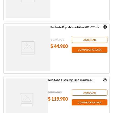
Parlante Klip Xtreme Nitro KBS-025 de 6
W RMS con Bluetooth, gris
$
149
.
900
AGREGAR
$
44
.
900
COMPRAR AHORA
Audífonos Gaming Tipo diadema
Hyperx Cloud Mini, blancos
$
399
.
000
AGREGAR
$
119
.
900
COMPRAR AHORA