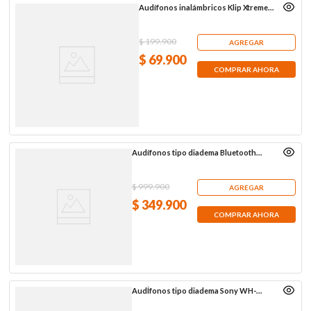
Audífonos inalámbricos Klip Xtreme
KTE-015GR, grises
$
199
.
900
AGREGAR
$
69
.
900
COMPRAR AHORA
Audífonos tipo diadema Bluetooth
Sony WH-CH720N, azules
$
999
.
900
AGREGAR
$
349
.
900
COMPRAR AHORA
AudÍfonos tipo diadema Sony WH-
CH720N, rosados