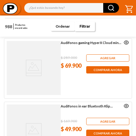
¿Qué estás buscando hoy?
Productos
988
Filtrar
encontrados
Audífonos gaming HyperX Cloud mini,
negro
$
289
.
000
AGREGAR
$
69
.
900
COMPRAR AHORA
Audífonos in ear Bluetooth Klip
Xtreme KTE-250, negros
$
169
.
900
AGREGAR
$
49
.
900
COMPRAR AHORA