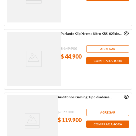
Parlante Klip Xtreme Nitro KBS-025 de 6
W RMS con Bluetooth, gris
$
149
.
900
AGREGAR
$
44
.
900
COMPRAR AHORA
Audífonos Gaming Tipo diadema
Hyperx Cloud Mini, blancos
$
399
.
000
AGREGAR
$
119
.
900
COMPRAR AHORA