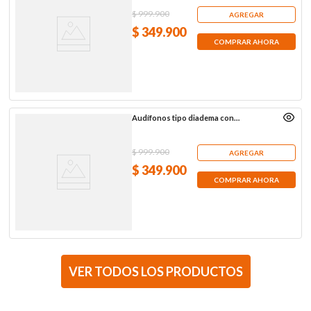
$
999
.
900
AGREGAR
$
349
.
900
COMPRAR AHORA
Audífonos tipo diadema con
Bluetooth Sony WH-CH720N, negros
$
999
.
900
AGREGAR
$
349
.
900
COMPRAR AHORA