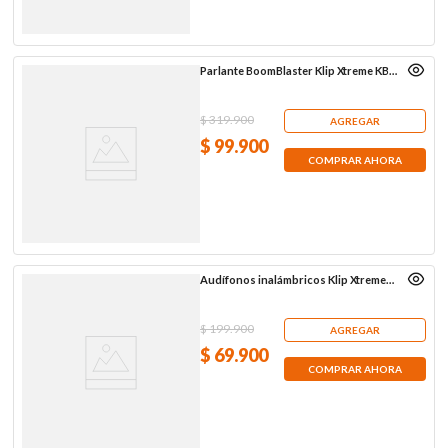
Parlante BoomBlaster Klip Xtreme KBS-
150BK de 10 W RMS
$
319
.
900
AGREGAR
$
99
.
900
COMPRAR AHORA
Audífonos inalámbricos Klip Xtreme
KTE-015BK, negros
$
199
.
900
AGREGAR
$
69
.
900
COMPRAR AHORA