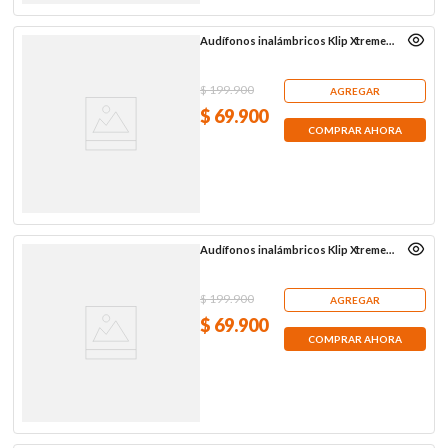
Audífonos inalámbricos Klip Xtreme
KTE-015PR, púrpura
$
199
.
900
AGREGAR
$
69
.
900
COMPRAR AHORA
Audífonos inalámbricos Klip Xtreme
KTE-015WH, blancos
$
199
.
900
AGREGAR
$
69
.
900
COMPRAR AHORA