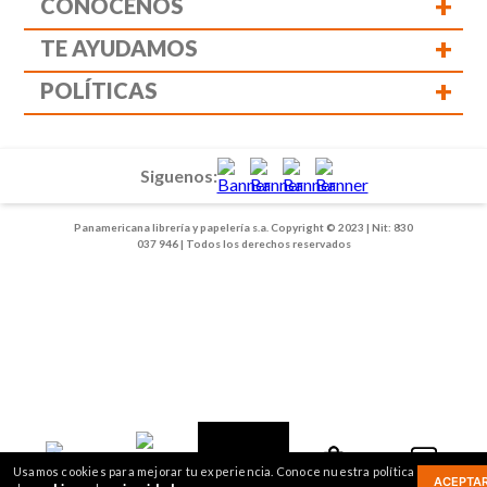
+
CONÓCENOS
+
TE AYUDAMOS
+
POLÍTICAS
Siguenos:
Panamericana librería y papelería s.a. Copyright © 2023 | Nit: 830
037 946 | Todos los derechos reservados
1
2
Usamos cookies para mejorar tu experiencia. Conoce nuestra política
ACEPTA
Mis compras
Ver más
Inicio