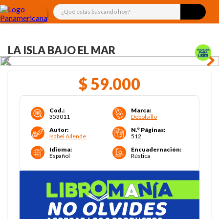
¿Qué estás buscando hoy?
LA ISLA BAJO EL MAR
$
59
.
000
Cod.
:
Marca
:
353011
Debolsillo
Autor
:
N.° Páginas
:
Isabel Allende
512
Idioma
:
Encuadernación
:
Español
Rústica