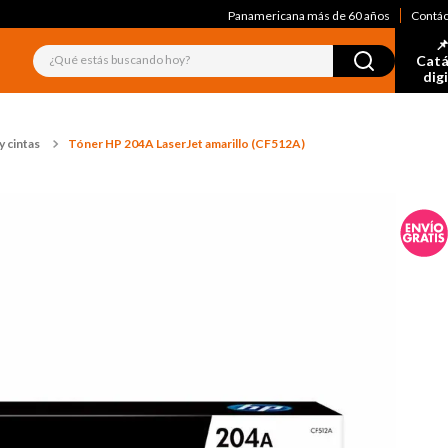
Panamericana más de 60 años
Contá
📌
¿Qué estás buscando hoy?
Catá
dig
 cintas
Tóner HP 204A LaserJet amarillo (CF512A)