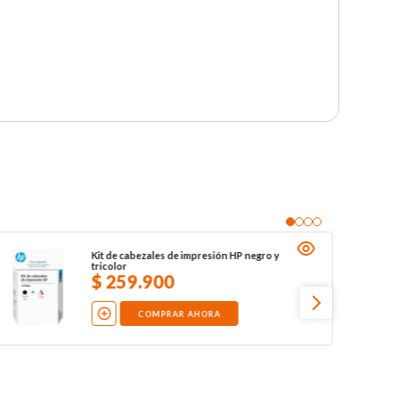
Kit de cabezales de impresión HP negro y
tricolor
$
259
.
900
COMPRAR AHORA