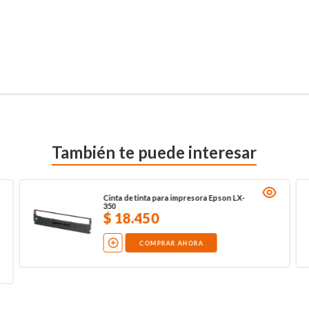
También te puede interesar
Cinta de tinta para impresora Epson LX-
350
$
18
.
450
COMPRAR AHORA