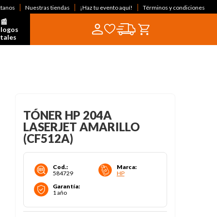
ctanos
Nuestras tiendas
¡Haz tu evento aquí!
Términos y condiciones
📰  
logos 
itales
TÓNER HP 204A
LASERJET AMARILLO
(CF512A)
Cod.
:
Marca
:
584729
HP
Garantía
:
1 año