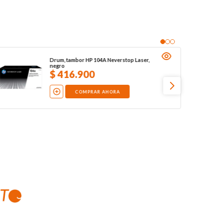
Drum, tambor HP 104A Neverstop Laser,
negro
$
416
.
900
COMPRAR AHORA