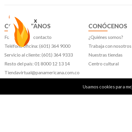
x
CONTÁCTANOS
CONÓCENOS
Formulario de contacto
¿Quiénes somos?
Teléfono oficina: (601) 364 9000
Trabaja con nosotros
Servicio al cliente: (601) 364 9333
Nuestras tiendas
Resto del país: 01 8000 12 13 14
Centro cultural
Tiendavirtual@panamericana.com.co
Servicliente@panamericana.com.co
Usamos cookies para mej
notificaciones@panamericana.com.co
Calle 12 # 34 - 30, Bogotá D.C.
Panamericana librería y papelería s.a. Copyright © 2023 | Nit: 830 037 946 |