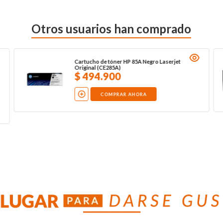
Otros usuarios han comprado
Cartucho de tóner HP 85A Negro Laserjet
Original (CE285A)
$
494
.
900
COMPRAR AHORA