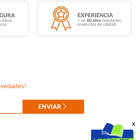
ovedades!
ENVIAR
x