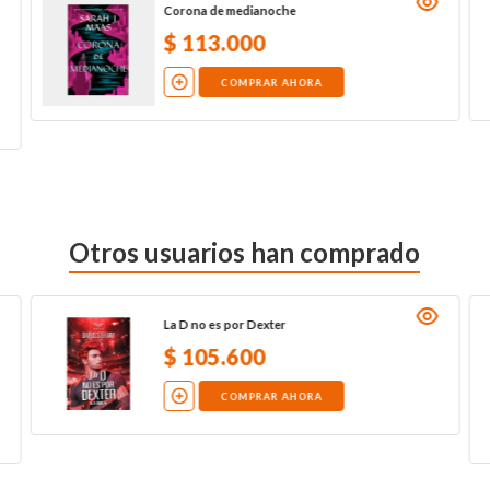
Corona de medianoche
$
113
.
000
COMPRAR AHORA
Otros usuarios han comprado
La D no es por Dexter
$
105
.
600
COMPRAR AHORA