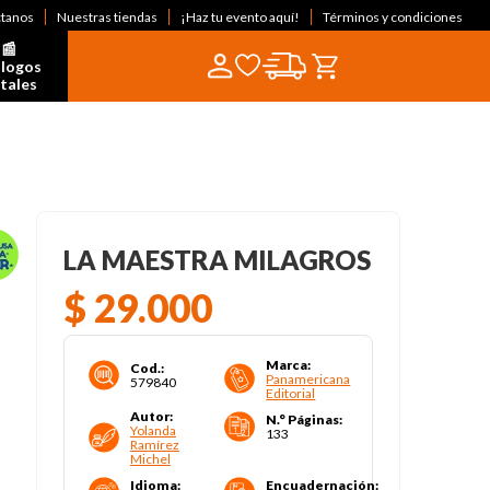
ctanos
Nuestras tiendas
¡Haz tu evento aquí!
Términos y condiciones
📰  
logos 
itales
LA MAESTRA MILAGROS
$
29
.
000
Marca
:
Cod.
:
Panamericana
579840
Editorial
Autor
:
N.° Páginas
:
Yolanda
133
Ramírez
Michel
Idioma
:
Encuadernación
: