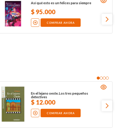
Así qué esto es un felices para siempre
$
95
.
000
COMPRAR AHORA
En el lejano oeste. Los tres pequeños
detectives
$
12
.
000
COMPRAR AHORA