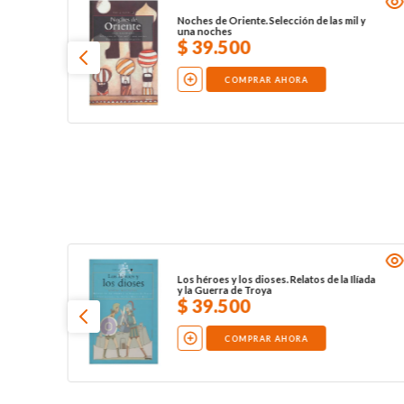
Noches de Oriente. Selección de las mil y
una noches
$
39
.
500
COMPRAR AHORA
Los héroes y los dioses. Relatos de la Ilíada
y la Guerra de Troya
$
39
.
500
COMPRAR AHORA