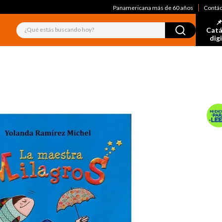
Panamericana más de 60 años
Contá
📌
¿Qué estás buscando hoy?
Catá
dig