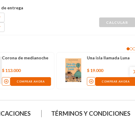
Corona de medianoche
Una isla llamada Luna
$
113
.
000
$
19
.
000
COMPRAR AHORA
COMPRAR AHORA
ICACIONES
TÉRMINOS Y CONDICIONES