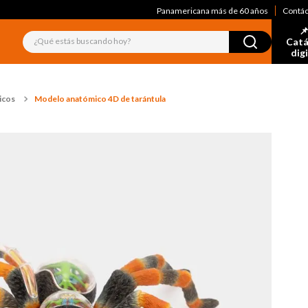
Panamericana más de 60 años
Contá
📌
¿Qué estás buscando hoy?
Catá
dig
icos
Modelo anatómico 4D de tarántula