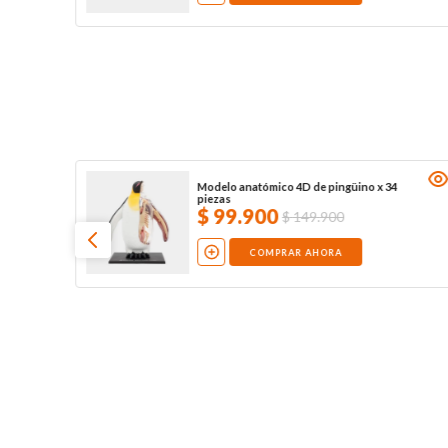
Modelo anatómico 4D de pingüino x 34
piezas
$
99
.
900
$
149
.
900
COMPRAR AHORA