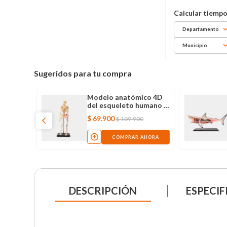
Departamento
Municipio
Sugeridos para tu compra
co del
Modelo anatómico 4D
 17
del esqueleto humano x
2
46 piezas
$
69
.
900
00
$
109
.
900
AHORA
COMPRAR AHORA
DESCRIPCIÓN
ESPECIF