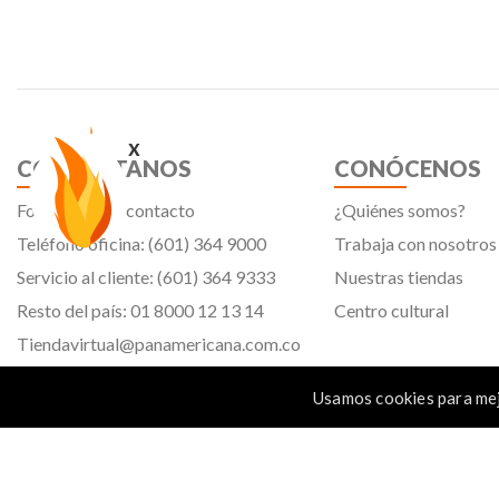
x
CONTÁCTANOS
CONÓCENOS
Formulario de contacto
¿Quiénes somos?
Teléfono oficina: (601) 364 9000
Trabaja con nosotros
Servicio al cliente: (601) 364 9333
Nuestras tiendas
Resto del país: 01 8000 12 13 14
Centro cultural
Tiendavirtual@panamericana.com.co
Servicliente@panamericana.com.co
Usamos cookies para mej
notificaciones@panamericana.com.co
Calle 12 # 34 - 30, Bogotá D.C.