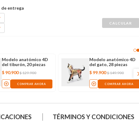
Modelo anatómico 4D
Modelo anatómico 4D
del tiburón, 20 piezas
del gato, 28 piezas
$
90
.
900
$
99
.
900
$
129
.
900
$
149
.
900
COMPRAR AHORA
COMPRAR AHORA
ICACIONES
TÉRMINOS Y CONDICIONES