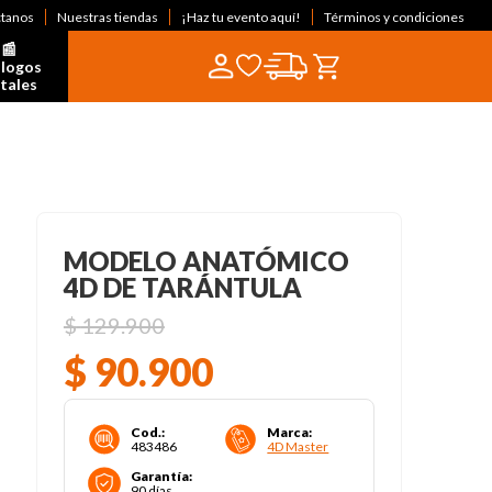
ctanos
Nuestras tiendas
¡Haz tu evento aquí!
Términos y condiciones
📰  
logos 
itales
MODELO ANATÓMICO
4D DE TARÁNTULA
$
129
.
900
$
90
.
900
Cod.
:
Marca
:
483486
4D Master
Garantía
:
90 días