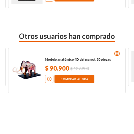
Otros usuarios han comprado
Modelo anatómico 4D del mamut, 30 piezas
$
90
.
900
$
129
.
900
COMPRAR AHORA