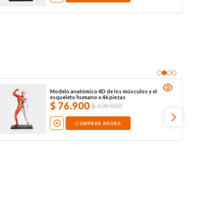
Modelo anatómico 4D de los músculos y el
esqueleto humano x 46 piezas
$
76
.
900
$
109
.
900
COMPRAR AHORA