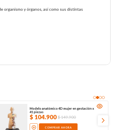
e organismo y órganos, así como sus distintas 
Modelo anatómico 4D mujer en gestación x
41 piezas
$
104
.
900
$
149
.
900
COMPRAR AHORA