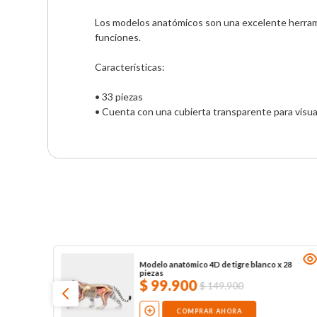
Los modelos anatómicos son una excelente herramien
funciones.

Características: 

• 33 piezas

• Cuenta con una cubierta transparente para visual
l x
Modelo anatómico 4D de tigre blanco x 28
piezas
$
99
.
900
$
149
.
900
COMPRAR AHORA