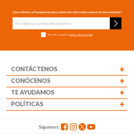
¡Suscríbete a Panamericana y entérate de todas nuestras novedades!
He leído y acepto la
política de privacidad
+
CONTÁCTENOS
+
CONÓCENOS
+
TE AYUDAMOS
+
POLÍTICAS
Siguenos: