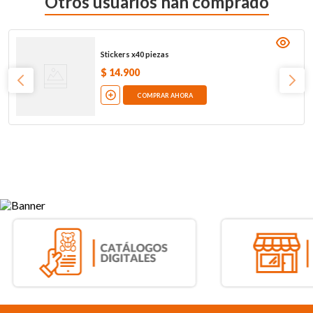
Otros usuarios han comprado
Stickers x40 piezas
$
14
.
900
COMPRAR AHORA