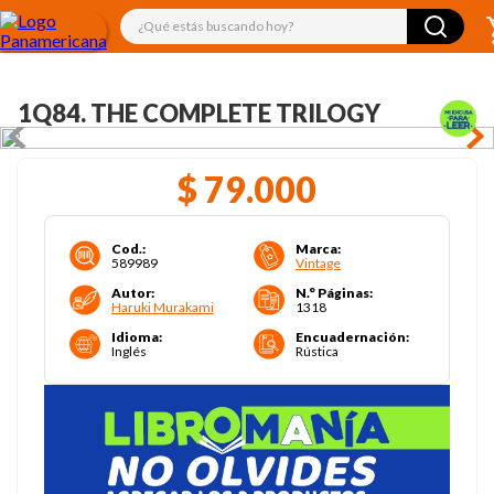
¿Qué estás buscando hoy?
1Q84. THE COMPLETE TRILOGY
$
79
.
000
Cod.
:
Marca
:
589989
Vintage
Autor
:
N.° Páginas
:
Haruki Murakami
1318
Idioma
:
Encuadernación
:
Inglés
Rústica