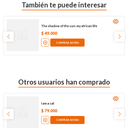
También te puede interesar
The shadow of the sun: my african life
$
49
.
000
COMPRAR AHORA
Otros usuarios han comprado
I am a cat
$
79
.
000
COMPRAR AHORA