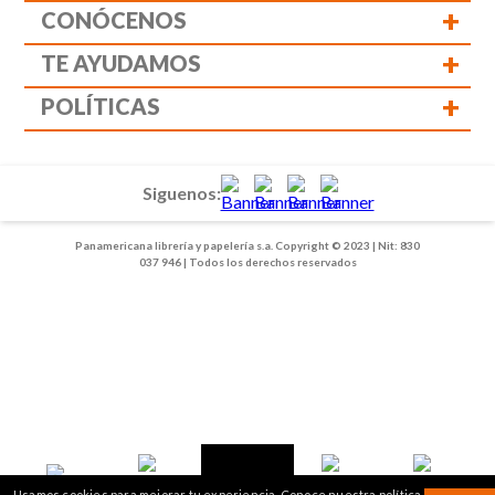
+
CONÓCENOS
+
TE AYUDAMOS
+
POLÍTICAS
Siguenos:
Panamericana librería y papelería s.a. Copyright © 2023 | Nit: 830
037 946 | Todos los derechos reservados
1
2
Usamos cookies para mejorar tu experiencia. Conoce nuestra política