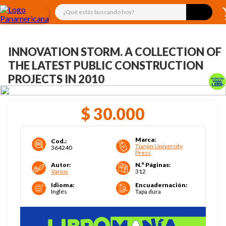
¿Qué estás buscando hoy?
INNOVATION STORM. A COLLECTION OF
THE LATEST PUBLIC CONSTRUCTION
PROJECTS IN 2010
$
30
.
000
Marca
:
Cod.
:
Tianjin University
364240
Press
Autor
:
N.° Páginas
:
Varios
312
Idioma
:
Encuadernación
:
Inglés
Tapa dura