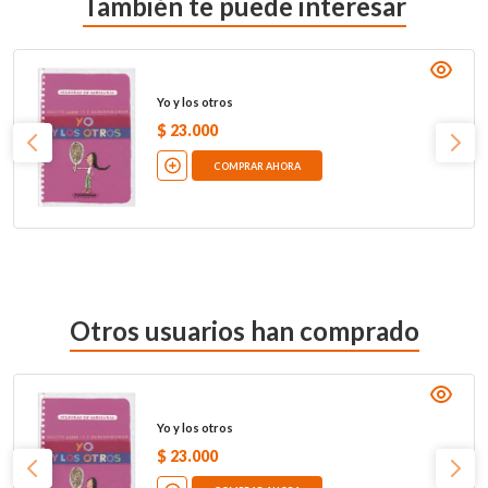
También te puede interesar
Yo y los otros
$
23
.
000
COMPRAR AHORA
Otros usuarios han comprado
Yo y los otros
$
23
.
000