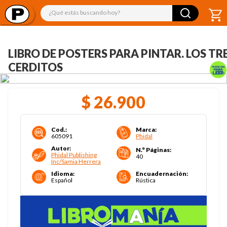
¿Qué estás buscando hoy?
LIBRO DE POSTERS PARA PINTAR. LOS TR
CERDITOS
$
26
.
900
Cod.
:
Marca
:
605091
Phidal
Autor
:
N.° Páginas
:
Phidal Publishing
40
Inc/Samia Herrera
Idioma
:
Encuadernación
:
Español
Rústica