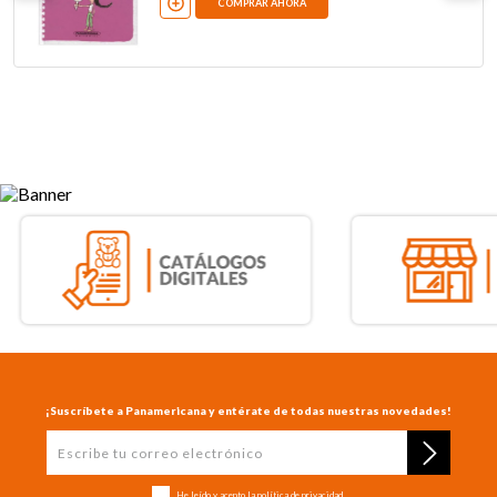
COMPRAR AHORA
¡Suscríbete a Panamericana y entérate de todas nuestras novedades!
He leído y acepto la
política de privacidad