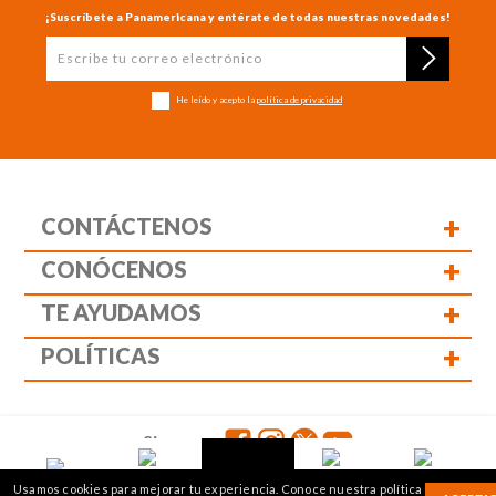
¡Suscríbete a Panamericana y entérate de todas nuestras novedades!
He leído y acepto la
política de privacidad
+
CONTÁCTENOS
+
CONÓCENOS
+
TE AYUDAMOS
+
POLÍTICAS
Siguenos:
1
2
Usamos cookies para mejorar tu experiencia. Conoce nuestra política
Panamericana librería y papelería s.a. Copyright © 2023 | Nit: 830