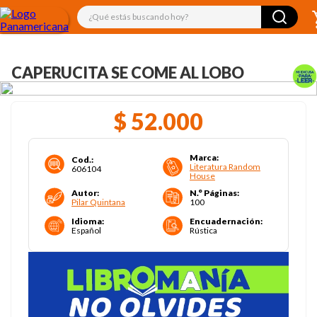
¿Qué estás buscando hoy?
CAPERUCITA SE COME AL LOBO
$
52
.
000
Marca
:
Cod.
:
Literatura Random
606104
House
Autor
:
N.° Páginas
:
Pilar Quintana
100
Idioma
:
Encuadernación
:
Español
Rústica