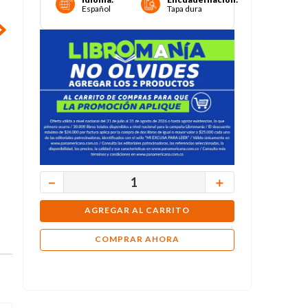
Español
Tapa dura
－
＋
AGREGAR AL CARRITO
COMPRAR AHORA