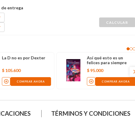
La D no es por Dexter
Así qué esto es un
felices para siempre
$
105
.
600
$
95
.
000
COMPRAR AHORA
COMPRAR AHORA
ICACIONES
TÉRMINOS Y CONDICIONES