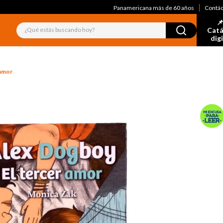
Panamericana más de 60 años
Contá
📌
¿Qué estás buscando hoy?
Catá
dig
 amor