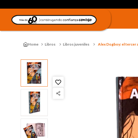
Libros
Libros juveniles
Alex Dogboy: el tercer