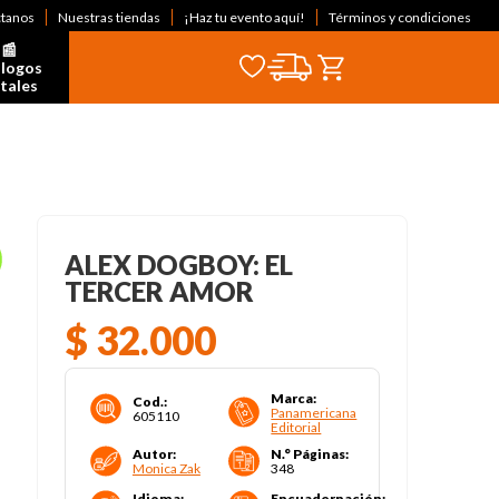
ctanos
Nuestras tiendas
¡Haz tu evento aquí!
Términos y condiciones
📰  
logos 
itales
ALEX DOGBOY: EL
TERCER AMOR
$
32
.
000
Marca
:
Cod.
:
Panamericana
605110
Editorial
Autor
:
N.° Páginas
:
Monica Zak
348
Idioma
:
Encuadernación
: