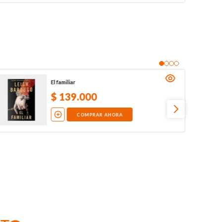
El familiar
$
139
.
000
COMPRAR AHORA