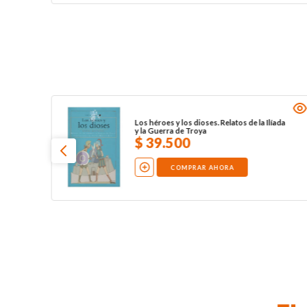
Los héroes y los dioses. Relatos de la Ilíada
y la Guerra de Troya
$
39
.
500
COMPRAR AHORA