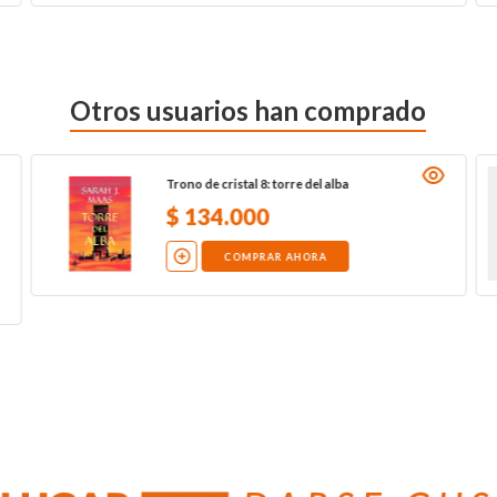
Otros usuarios han comprado
Trono de cristal 8: torre del alba
$
134
.
000
COMPRAR AHORA