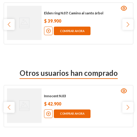
Elden ring N.07: Camino al santo árbol
$
39
.
900
COMPRAR AHORA
Otros usuarios han comprado
Innocent N.03
$
42
.
900
COMPRAR AHORA