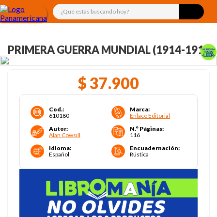
¿Qué estás buscando hoy?
PRIMERA GUERRA MUNDIAL (1914-1918)
$
37
.
900
Cod.
:
Marca
:
610180
Enlace Editorial
Autor
:
N.° Páginas
:
Alan Cowsill
116
Idioma
:
Encuadernación
:
Español
Rústica