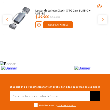
Lector de tarjetas Xtech OTG 2 en 1 USB-C y
USB-3.0
$
49
.
900
$
59
.
900
COMPRAR AHORA
¡Suscríbete a Panamericana y entérate de todas nuestras novedades!
He leído y acepto la
política de privacidad