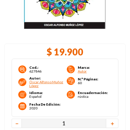
$
19
.
900
Cod.
:
Marca
:
627846
Autor
Autor
:
N.° Páginas
:
Óscar Alfonso Muñoz
60
López
Idioma
:
Encuadernación
:
Español
rústica
Fecha De Edición
:
2020
－
＋