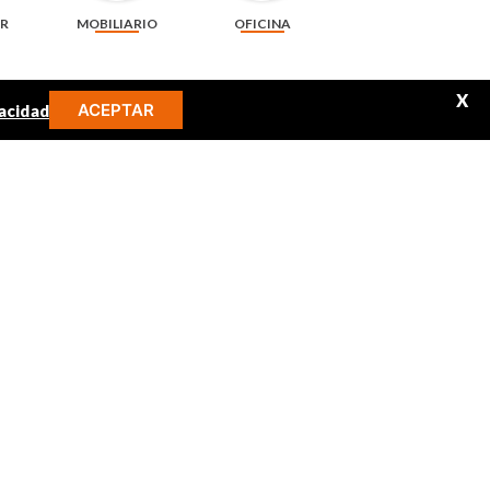
AR
MOBILIARIO
OFICINA
X
ACEPTAR
acidad
MINOS MÁS BUSCADOS
libro
audifonos
juguetes
mickey
audio
rompecabezas
uracell AAA x 4 unidades + 2
Llavero de 6.5 cm arcoíris, pompón y cascabel