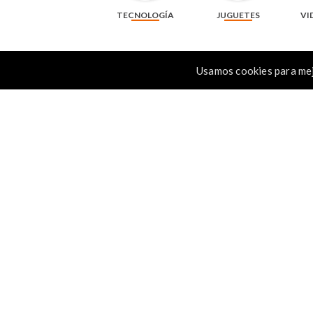
TECNOLOGÍA
JUGUETES
VI
Usamos cookies para mej
Resma de papel fotocopia carta CopyPac de
Resma de papel oficio para f