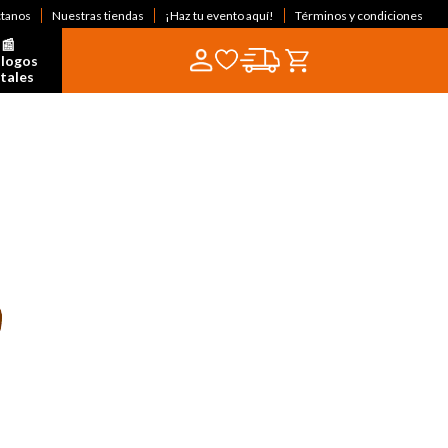
ctanos
Nuestras tiendas
¡Haz tu evento aquí!
Términos y condiciones
📰  
logos 
itales