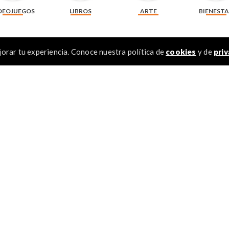
DEOJUEGOS
LIBROS
ARTE
BIENEST
orar tu experiencia. Conoce nuestra política de
cookies
y de
priv
Recomendados
TÉR
1
.
2
.
3
.
4
.
5
.
6
.
otocopia de 75 g
Pila alcalina Duracell AA x 4 unidades + 2
Pila alcalina D