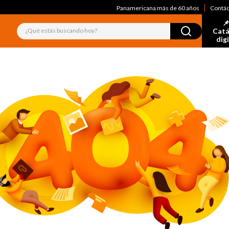
Panamericana más de 60 años
Contá
📌
¿Qué estás buscando hoy?
Catá
dig