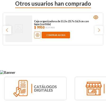
Otros usuarios han comprado
Caja organizadora de 11.3 x 25.7 x 16.3 cm con
tapa (surtida)
$
9950
$
24
.
900
COMPRAR AHORA