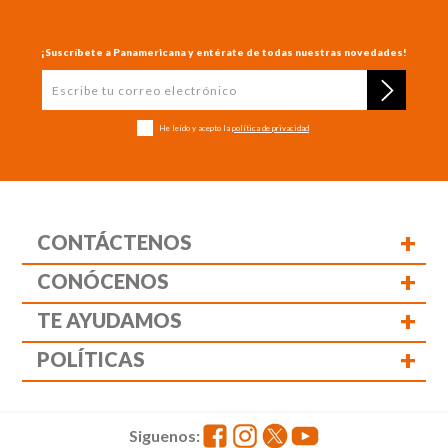
¡Suscríbete a Panamericana y entérate de todas nuestras novedades!
He leído y acepto la
política de privacidad
+
CONTÁCTENOS
+
CONÓCENOS
+
TE AYUDAMOS
+
POLÍTICAS
Siguenos: