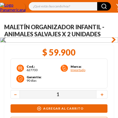
¿Qué estás buscando hoy?
MALETÍN ORGANIZADOR INFANTIL -
ANIMALES SALVAJES X 2 UNIDADES
$
59
.
900
Cod.
:
Marca
:
627733
Importado
Garantía
:
90 días
－
＋
AGREGAR AL CARRITO