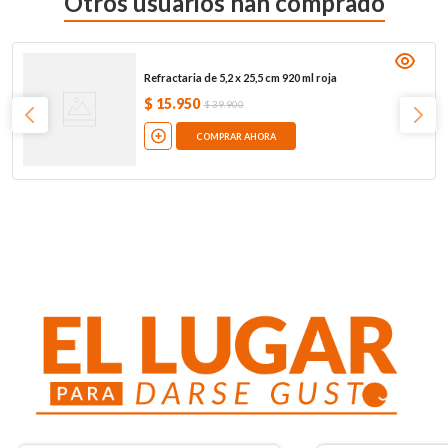
Otros usuarios han comprado
Refractaria de 5,2 x 25,5 cm 920 ml roja
$
15
.
950
$
39
.
900
COMPRAR AHORA