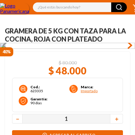
¿Qué estás buscando hoy?
GRAMERA DE 5 KG CON TAZA PARA LA
COCINA, ROJA CON PLATEADO
40%
$
80
.
000
$
48
.
000
Cod.
:
Marca
:
623335
Importado
Garantía
:
90 días
－
＋
AGREGAR AL CARRITO