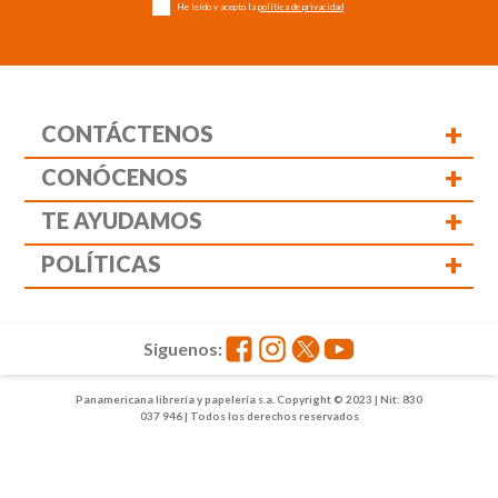
He leído y acepto la
política de privacidad
+
CONTÁCTENOS
+
CONÓCENOS
+
TE AYUDAMOS
+
POLÍTICAS
Siguenos:
Panamericana librería y papelería s.a. Copyright © 2023 | Nit: 830
037 946 | Todos los derechos reservados