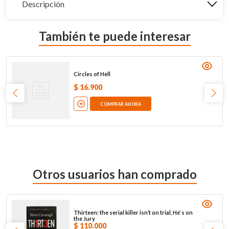
Descripción
También te puede interesar
Circles of Hell
$
16
.
900
COMPRAR AHORA
Otros usuarios han comprado
Thirteen: the serial killer isn’t on trial, He’ s on
the Jury
$
110
.
000