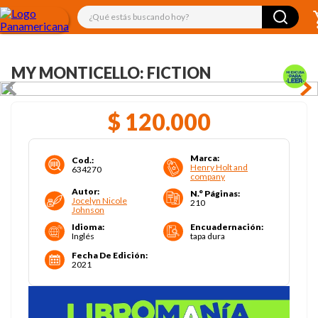
¿Qué estás buscando hoy?
MY MONTICELLO: FICTION
$
120
.
000
Marca
:
Cod.
:
Henry Holt and
634270
company
Autor
:
N.° Páginas
:
Jocelyn Nicole
210
Johnson
Idioma
:
Encuadernación
:
Inglés
tapa dura
Fecha De Edición
:
2021