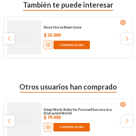
También te puede interesar
Since You've Been Gone
$
33
.
000
COMPRAR AHORA
Otros usuarios han comprado
Deep Work: Rules for Focused Success in a
Distracted World
$
79
.
000
COMPRAR AHORA