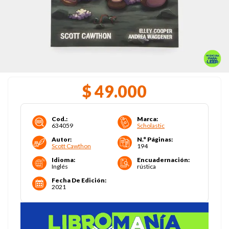
$
49
.
000
Cod.
:
Marca
:
634059
Scholastic
Autor
:
N.° Páginas
:
Scott Cawthon
194
Idioma
:
Encuadernación
:
Inglés
rústica
Fecha De Edición
:
2021