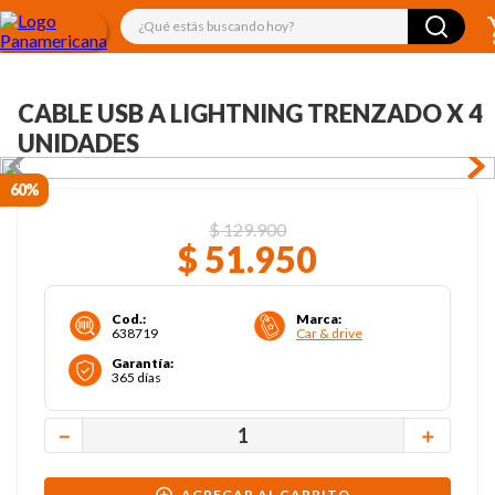
¿Qué estás buscando hoy?
CABLE USB A LIGHTNING TRENZADO X 4
UNIDADES
60%
$
129
.
900
$
51
.
950
Cod.
:
Marca
:
638719
Car & drive
Garantía
:
365 días
－
＋
AGREGAR AL CARRITO