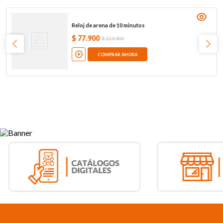
Reloj de arena de 10 minutos
$
77
.
900
$
129
.
900
COMPRAR AHORA