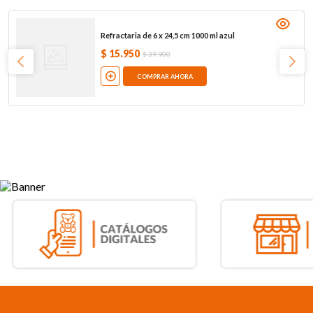
Refractaria de 6 x 24,5 cm 1000 ml azul
$
15
.
950
$
39
.
900
COMPRAR AHORA