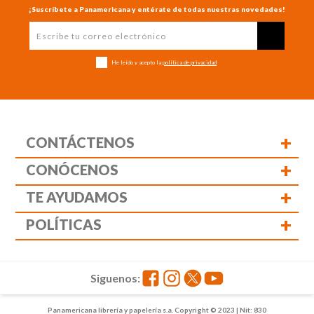
¡Suscríbete a Panamericana y entérate de todas nuestras novedades!
He leído y acepto la
política de privacidad
+
CONTÁCTENOS
+
CONÓCENOS
+
TE AYUDAMOS
+
POLÍTICAS
Siguenos:
Panamericana librería y papelería s.a. Copyright © 2023 | Nit: 830