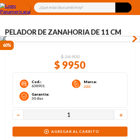
¿Qué estás buscando hoy?
PELADOR DE ZANAHORIA DE 11 CM
60%
$
24
.
900
$
9950
Cod.
:
Marca
:
638901
Joie
Garantía
:
30 días
－
＋
AGREGAR AL CARRITO