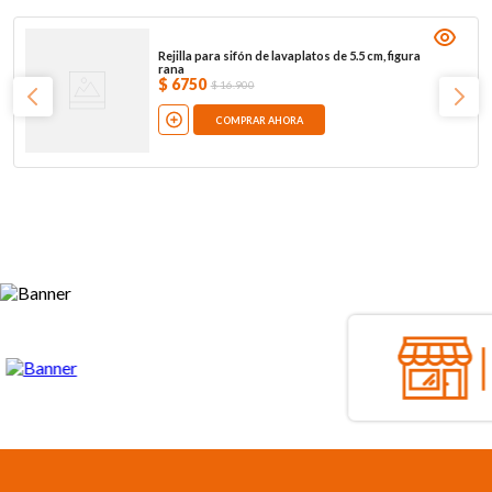
Rejilla para sifón de lavaplatos de 5.5 cm, figura
rana
$
6750
$
16
.
900
COMPRAR AHORA