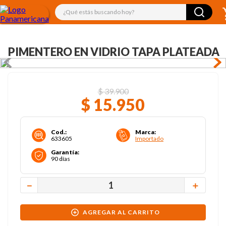
¿Qué estás buscando hoy?
PIMENTERO EN VIDRIO TAPA PLATEADA
$
39
.
900
$
15
.
950
Cod.
:
Marca
:
633605
Importado
Garantía
:
90 días
－
＋
AGREGAR AL CARRITO