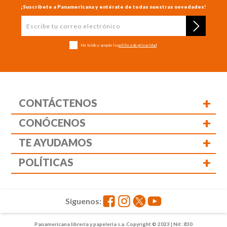
¡Suscríbete a Panamericana y entérate de todas nuestras novedades!
He leído y acepto la
política de privacidad
+
CONTÁCTENOS
+
CONÓCENOS
+
TE AYUDAMOS
+
POLÍTICAS
Siguenos:
Panamericana librería y papelería s.a. Copyright © 2023 | Nit: 830