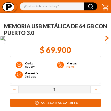
¿Qué estás buscando hoy?
MEMORIA USB METÁLICA DE 64 GB CON
PUERTO 3.0
$
69
.
900
Cod.
:
Marca
:
650194
Maxell
Garantía
:
365 días
－
＋
AGREGAR AL CARRITO