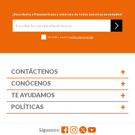
¡Suscríbete a Panamericana y entérate de todas nuestras novedades!
He leído y acepto la
política de privacidad
+
CONTÁCTENOS
+
CONÓCENOS
+
TE AYUDAMOS
+
POLÍTICAS
Siguenos: