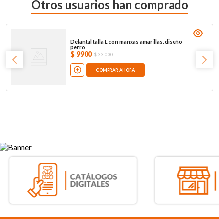
Otros usuarios han comprado
Delantal talla L con mangas amarillas, diseño
perro
$
9900
$
33
.
000
COMPRAR AHORA