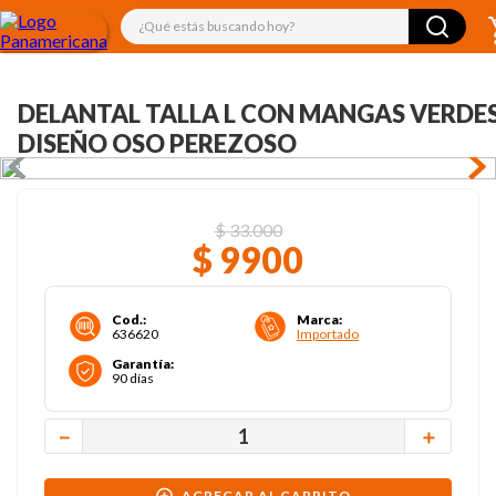
¿Qué estás buscando hoy?
DELANTAL TALLA L CON MANGAS VERDES
DISEÑO OSO PEREZOSO
$
33
.
000
$
9900
Cod.
:
Marca
:
636620
Importado
Garantía
:
90 días
－
＋
AGREGAR AL CARRITO