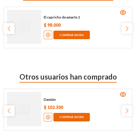
El capricho de amarte 2
$
98
.
000
COMPRAR AHORA
Otros usuarios han comprado
Damián
$
102
.
300
COMPRAR AHORA