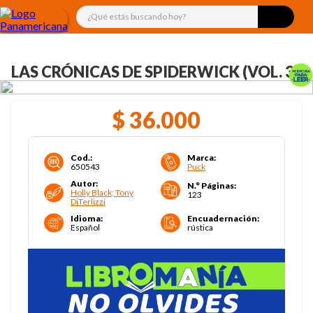
¿Qué estás buscando hoy?
LAS CRÓNICAS DE SPIDERWICK (VOL. 3)
$
36
.
000
Cod.
:
Marca
:
650543
Puck
Autor
:
N.° Páginas
:
Holly Black; Tony
123
DiTerlizzi
Idioma
:
Encuadernación
:
Español
rústica