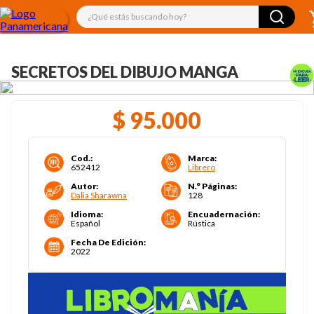
¿Qué estás buscando hoy?
SECRETOS DEL DIBUJO MANGA
$
95
.
000
Cod.
:
Marca
:
652412
Librero
Autor
:
N.° Páginas
:
Dalia Sharawna
128
Idioma
:
Encuadernación
:
Español
Rústica
Fecha De Edición
:
2022