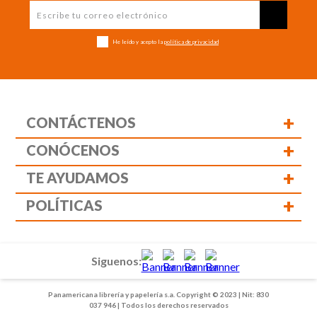
He leído y acepto la
política de privacidad
+
CONTÁCTENOS
+
CONÓCENOS
+
TE AYUDAMOS
+
POLÍTICAS
Siguenos:
Panamericana librería y papelería s.a. Copyright © 2023 | Nit: 830
037 946 | Todos los derechos reservados