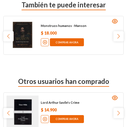
También te puede interesar
Monstruos humanos - Manson
$
18
.
000
COMPRAR AHORA
Otros usuarios han comprado
Lord Arthur Savile's Crime
$
14
.
900
COMPRAR AHORA