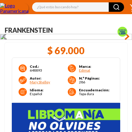
¿Qué estás buscando hoy?
FRANKENSTEIN
$
69
.
000
Cod.
:
Marca
:
648893
Edimat
Autor
:
N.° Páginas
:
Mary Shelley
286
Idioma
:
Encuadernación
:
Español
Tapa dura