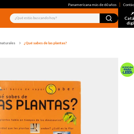
Panamericana más de 60 años
Contá
📌
¿Qué estás buscando hoy?
Catá
dig
 naturales
¿Qué sabes de las plantas?