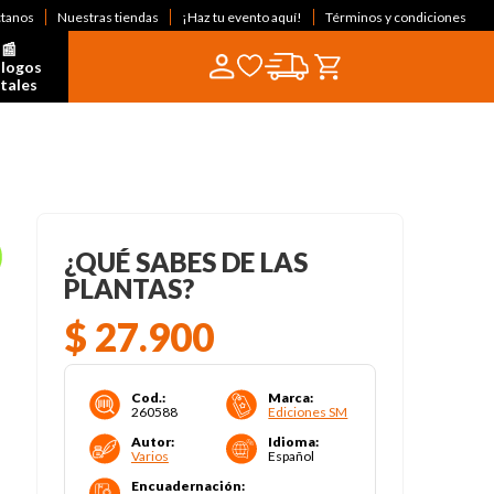
ctanos
Nuestras tiendas
¡Haz tu evento aquí!
Términos y condiciones
📰  
logos 
itales
¿QUÉ SABES DE LAS
PLANTAS?
$
27
.
900
Cod.
:
Marca
:
260588
Ediciones SM
Autor
:
Idioma
:
Varios
Español
Encuadernación
: