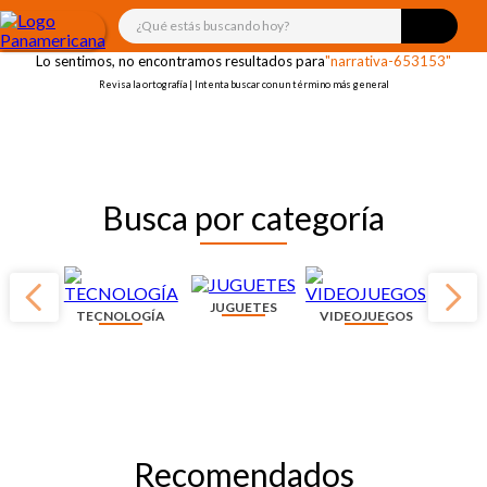
¡OOPS!
¿Qué estás buscando hoy?
Lo sentimos, no encontramos resultados para
"narrativa-653153"
Revisa la ortografía | Intenta buscar con un término más general
Busca por categoría
JUGUETES
TECNOLOGÍA
VIDEOJUEGOS
Recomendados