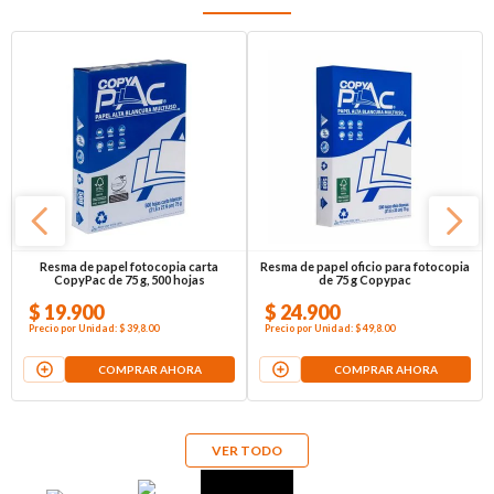
Resma de papel fotocopia carta
Resma de papel oficio para fotocopia
CopyPac de 75 g, 500 hojas
de 75 g Copypac
$
19
.
900
$
24
.
900
Precio por
Unidad
:
$ 39,8
.00
Precio por
Unidad
:
$ 49,8
.00
COMPRAR AHORA
COMPRAR AHORA
VER TODO