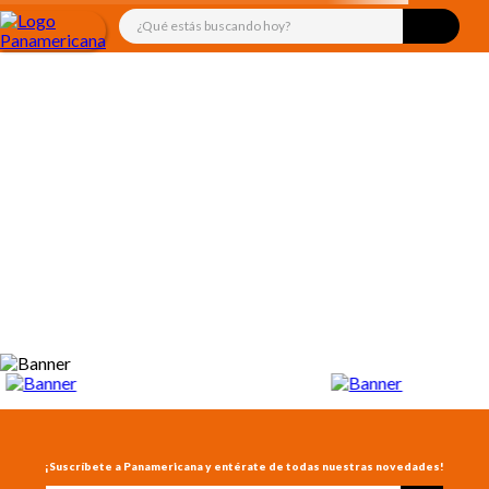
¿Qué estás buscando hoy?
TÉRMINOS MÁS BUSCADOS
1
.
libro
2
.
audifonos
3
.
juguetes
4
.
audio
5
.
mickey
6
.
rompecabezas
7
.
marcadores
8
.
cuadernos
9
.
kiut
10
.
biblia
¡Suscríbete a Panamericana y entérate de todas nuestras novedades!