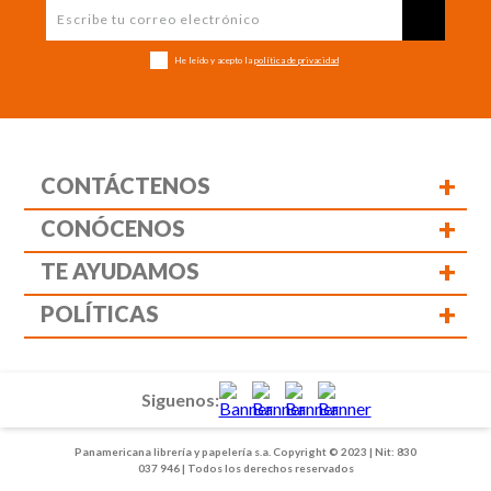
He leído y acepto la
política de privacidad
+
CONTÁCTENOS
+
CONÓCENOS
+
TE AYUDAMOS
+
POLÍTICAS
Siguenos:
Panamericana librería y papelería s.a. Copyright © 2023 | Nit: 830
037 946 | Todos los derechos reservados