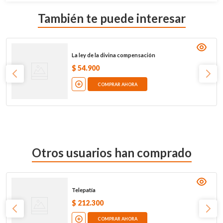
También te puede interesar
La ley de la divina compensación
$
54
.
900
COMPRAR AHORA
Otros usuarios han comprado
Telepatía
$
212
.
300
COMPRAR AHORA