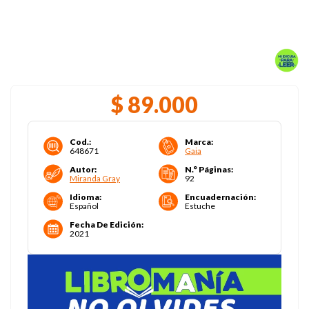
$
89
.
000
Cod.
:
Marca
:
648671
Gaia
Autor
:
N.° Páginas
:
Miranda Gray
92
Idioma
:
Encuadernación
:
Español
Estuche
Fecha De Edición
:
2021