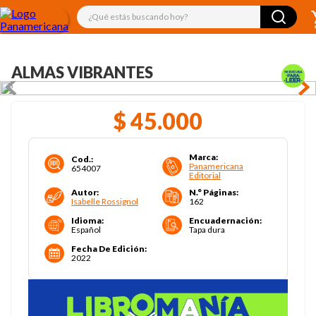
¿Qué estás buscando hoy?
ALMAS VIBRANTES
$
45
.
000
Marca
:
Cod.
:
Panamericana
654007
Editorial
Autor
:
N.° Páginas
:
Isabelle Rossignol
162
Idioma
:
Encuadernación
:
Español
Tapa dura
Fecha De Edición
:
2022