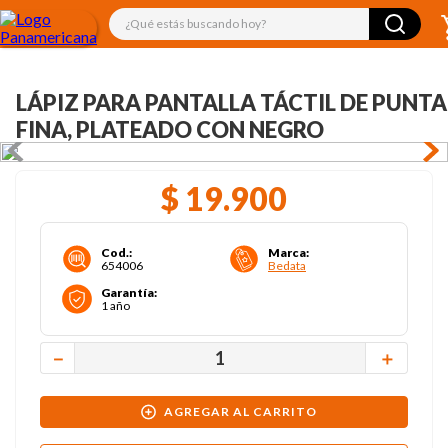
¿Qué estás buscando hoy?
LÁPIZ PARA PANTALLA TÁCTIL DE PUNTA
FINA, PLATEADO CON NEGRO
$
19
.
900
Cod.
:
Marca
:
654006
Bedata
Garantía
:
1 año
－
＋
AGREGAR AL CARRITO