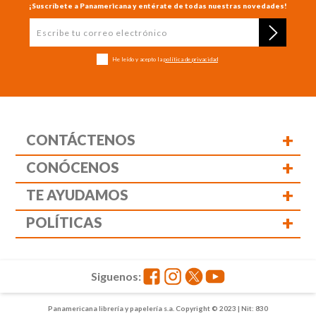
¡Suscríbete a Panamericana y entérate de todas nuestras novedades!
He leído y acepto la
política de privacidad
+
CONTÁCTENOS
+
CONÓCENOS
+
TE AYUDAMOS
+
POLÍTICAS
Siguenos:
Panamericana librería y papelería s.a. Copyright © 2023 | Nit: 830