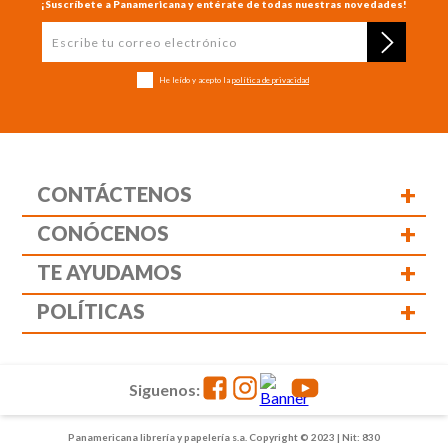
¡Suscríbete a Panamericana y entérate de todas nuestras novedades!
He leído y acepto la
política de privacidad
+
CONTÁCTENOS
+
CONÓCENOS
+
TE AYUDAMOS
+
POLÍTICAS
Siguenos:
Panamericana librería y papelería s.a. Copyright © 2023 | Nit: 830