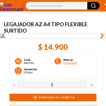
¿Qué estás buscando hoy?
LEGAJADOR AZ A4 TIPO FLEXIBLE
SURTIDO
$
14
.
900
Cod.
:
Marca
:
643120
Importado
Garantía
:
30 días
－
＋
AGREGAR AL CARRITO