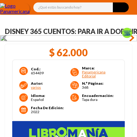
¿Qué estás buscando hoy?
DISNEY 365 CUENTOS: PARA IR A DORMI
$
62
.
000
Marca
:
Cod.
:
Panamericana
654439
Editorial
Autor
:
N.° Páginas
:
varios
368
Idioma
:
Encuadernación
:
Español
Tapa dura
Fecha De Edición
:
2022