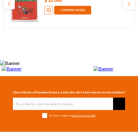
$
23
.
000
COMPRAR AHORA
¡Suscríbete a Panamericana y entérate de todas nuestras novedades!
He leído y acepto la
política de privacidad