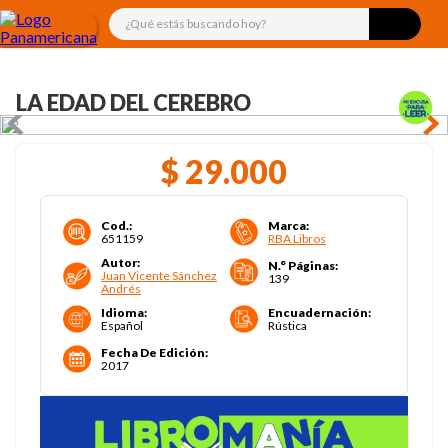
¿Qué estás buscando hoy?
LA EDAD DEL CEREBRO
$
29
.
000
Cod.
:
Marca
:
651159
RBA Libros
Autor
:
N.° Páginas
:
Juan Vicente Sánchez
139
Andrés
Idioma
:
Encuadernación
:
Español
Rústica
Fecha De Edición
:
2017