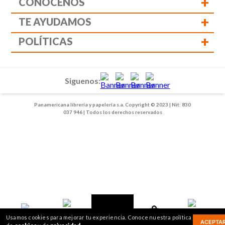
+
CONÓCENOS
+
TE AYUDAMOS
+
POLÍTICAS
Siguenos:
Panamericana librería y papelería s.a. Copyright © 2023 | Nit: 830
037 946 | Todos los derechos reservados
1
2
Usamos cookies para mejorar tu experiencia. Conoce nuestra política
ACEPTA
Mis compras
Inicio