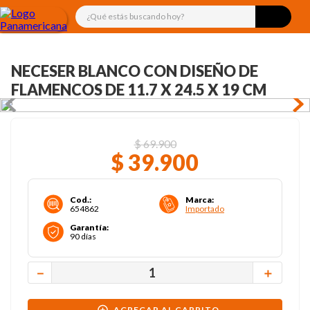
¿Qué estás buscando hoy?
NECESER BLANCO CON DISEÑO DE
FLAMENCOS DE 11.7 X 24.5 X 19 CM
$
69
.
900
$
39
.
900
Cod.
:
Marca
:
654862
Importado
Garantía
:
90 días
－
＋
AGREGAR AL CARRITO