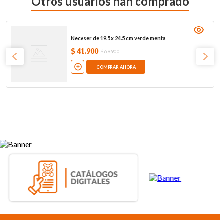
Otros usuarios han comprado
Neceser de 19.5 x 24.5 cm verde menta
$
41
.
900
$
69
.
900
COMPRAR AHORA