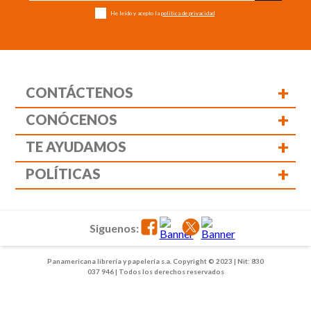
He leído y acepto la
política de privacidad
+
CONTÁCTENOS
+
CONÓCENOS
+
TE AYUDAMOS
+
POLÍTICAS
Siguenos:
Panamericana librería y papelería s.a. Copyright © 2023 | Nit: 830
037 946 | Todos los derechos reservados