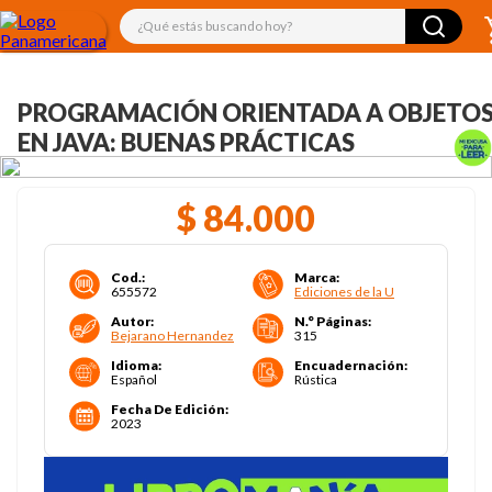
¿Qué estás buscando hoy?
PROGRAMACIÓN ORIENTADA A OBJETO
EN JAVA: BUENAS PRÁCTICAS
$
84
.
000
Cod.
:
Marca
:
655572
Ediciones de la U
Autor
:
N.° Páginas
:
Bejarano Hernandez
315
Idioma
:
Encuadernación
:
Español
Rústica
Fecha De Edición
:
2023