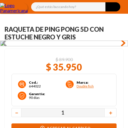
¿Qué estás buscando hoy?
RAQUETA DE PING PONG 5D CON
ESTUCHE NEGRO Y GRIS
$
89
.
900
$
35
.
950
Cod.
:
Marca
:
644022
Double fish
Garantía
:
90 días
－
＋
AGREGAR AL CARRITO