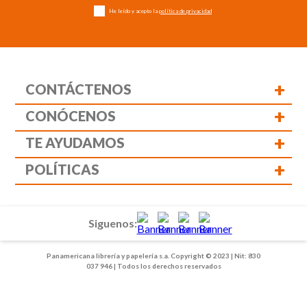
He leído y acepto la
política de privacidad
+
CONTÁCTENOS
+
CONÓCENOS
+
TE AYUDAMOS
+
POLÍTICAS
Siguenos:
Panamericana librería y papelería s.a. Copyright © 2023 | Nit: 830
037 946 | Todos los derechos reservados