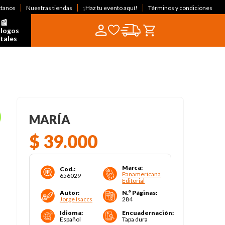
ctanos
Nuestras tiendas
¡Haz tu evento aquí!
Términos y condiciones
📰  
logos 
itales
MARÍA
$
39
.
000
Marca
:
Cod.
:
Panamericana
656029
Editorial
Autor
:
N.° Páginas
:
Jorge Isaccs
284
Idioma
:
Encuadernación
:
Español
Tapa dura