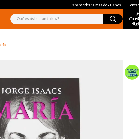
Panamericana más de 60 años
Contá
📌
¿Qué estás buscando hoy?
Catá
dig
ría