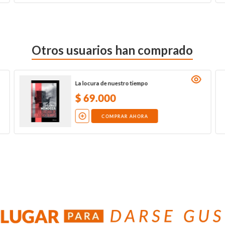
Otros usuarios han comprado
La locura de nuestro tiempo
$
69
.
000
COMPRAR AHORA