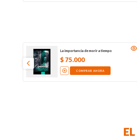
La importancia de morir a tiempo
$
75
.
000
COMPRAR AHORA