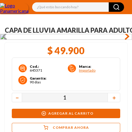
¿Qué estás buscando hoy?
CAPA DE LLUVIA AMARILLA PARA ADULT
$
49
.
900
Cod.
:
Marca
:
645371
Importado
Garantía
:
90 días
－
＋
AGREGAR AL CARRITO
COMPRAR AHORA