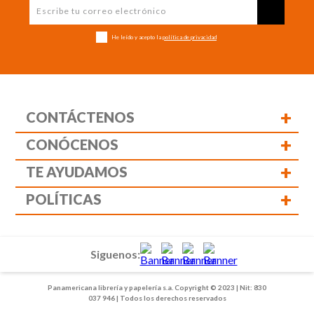
He leído y acepto la
política de privacidad
+
CONTÁCTENOS
+
CONÓCENOS
+
TE AYUDAMOS
+
POLÍTICAS
Siguenos:
Panamericana librería y papelería s.a. Copyright © 2023 | Nit: 830
037 946 | Todos los derechos reservados