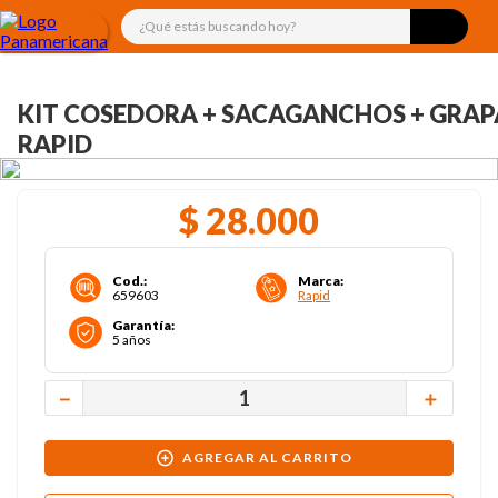
¿Qué estás buscando hoy?
KIT COSEDORA + SACAGANCHOS + GRAP
RAPID
$
28
.
000
Cod.
:
Marca
:
659603
Rapid
Garantía
:
5 años
－
＋
AGREGAR AL CARRITO