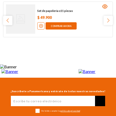
Set de papelería x11 piezas
$
49
.
900
COMPRAR AHORA
¡Suscríbete a Panamericana y entérate de todas nuestras novedades!
He leído y acepto la
política de privacidad