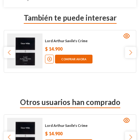
También te puede interesar
Lord Arthur Savile's Crime
$
14
.
900
COMPRAR AHORA
Otros usuarios han comprado
Lord Arthur Savile's Crime
$
14
.
900