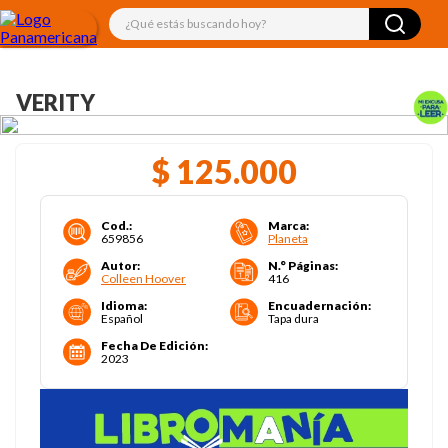
¿Qué estás buscando hoy?
VERITY
$
125
.
000
Cod.
:
Marca
:
659856
Planeta
Autor
:
N.° Páginas
:
Colleen Hoover
416
Idioma
:
Encuadernación
:
Español
Tapa dura
Fecha De Edición
:
2023