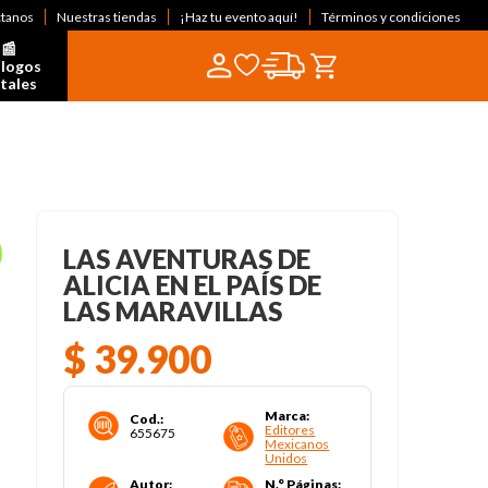
ctanos
Nuestras tiendas
¡Haz tu evento aquí!
Términos y condiciones
📰  
logos 
itales
LAS AVENTURAS DE
ALICIA EN EL PAÍS DE
LAS MARAVILLAS
$
39
.
900
Marca
:
Cod.
:
Editores
655675
Mexicanos
Unidos
Autor
:
N.° Páginas
: