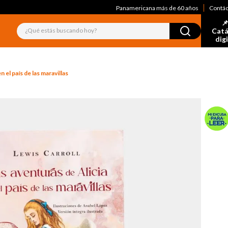
Panamericana más de 60 años
Contá
📌
¿Qué estás buscando hoy?
Catá
dig
n el país de las maravillas