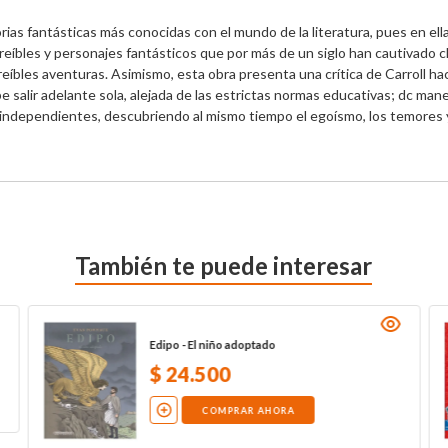
torias fantásticas más conocidas con el mundo de la literatura, pues en ell
creíbles y personajes fantásticos que por más de un siglo han cautivado c
eíbles aventuras. Asimismo, esta obra presenta una crítica de Carroll haci
 salir adelante sola, alejada de las estrictas normas educativas; dc maner
ndependientes, descubriendo al mismo tiempo el egoísmo, los temores y l
También te puede interesar
Edipo - El niño adoptado
$
24
.
500
COMPRAR AHORA