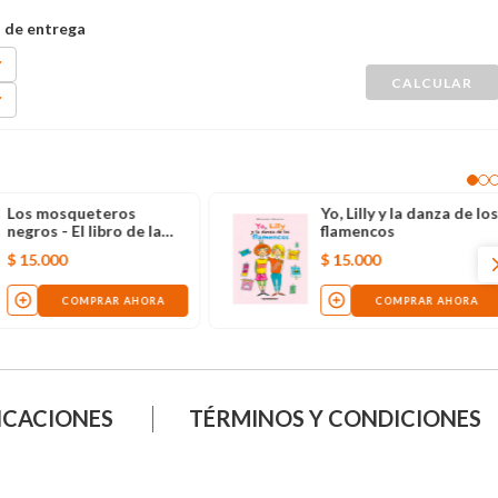
Los mosqueteros
Yo, Lilly y la danza de lo
negros - El libro de la
flamencos
noche
$
15
.
000
$
15
.
000
COMPRAR AHORA
COMPRAR AHORA
ICACIONES
TÉRMINOS Y CONDICIONES