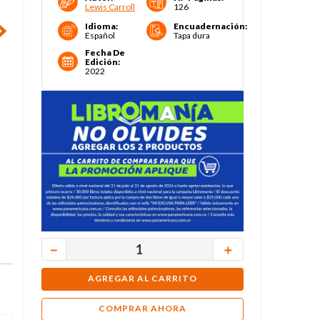
Lewis Carroll
126
Idioma
:
Encuadernación
:
Español
Tapa dura
Fecha De
Edición
:
2022
－
＋
AGREGAR AL CARRITO
COMPRAR AHORA