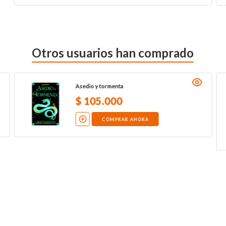
Otros usuarios han comprado
Asedio y tormenta
$
105
.
000
COMPRAR AHORA