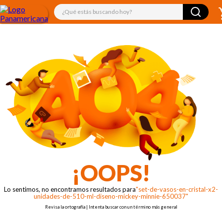
¿Qué estás buscando hoy?
¡OOPS!
Lo sentimos, no encontramos resultados para
"set-de-vasos-en-cristal-x2-
unidades-de-510-ml-diseno-mickey-minnie-650037"
Revisa la ortografía | Intenta buscar con un término más general