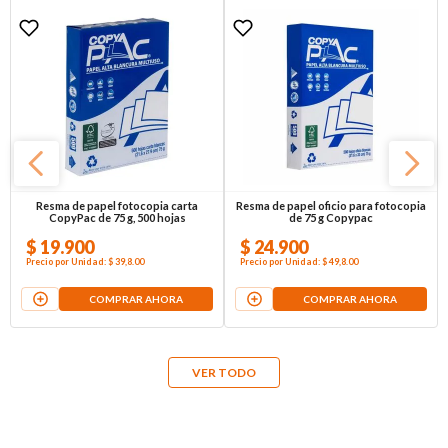
Resma de papel fotocopia carta
Resma de papel oficio para fotocopia
CopyPac de 75 g, 500 hojas
de 75 g Copypac
$
19
.
900
$
24
.
900
Precio por
Unidad
:
$ 39,8
.00
Precio por
Unidad
:
$ 49,8
.00
COMPRAR AHORA
COMPRAR AHORA
VER TODO