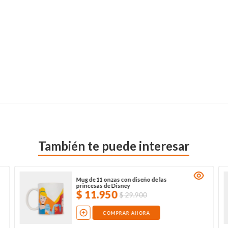
También te puede interesar
Mug de 11 onzas con diseño de las
princesas de Disney
$
11
.
950
$
29
.
900
COMPRAR AHORA