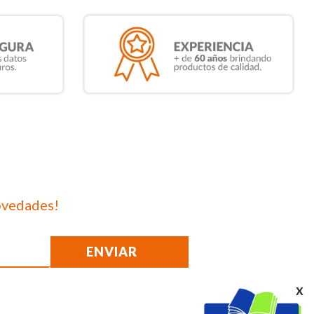
ovedades!
ENVIAR
x