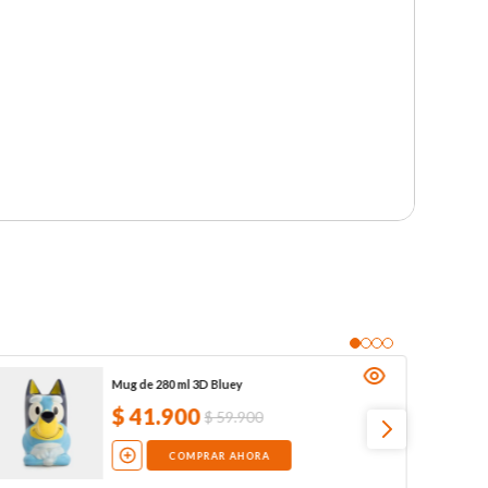
Mug de 280 ml 3D Bluey
$
41
.
900
$
59
.
900
COMPRAR AHORA