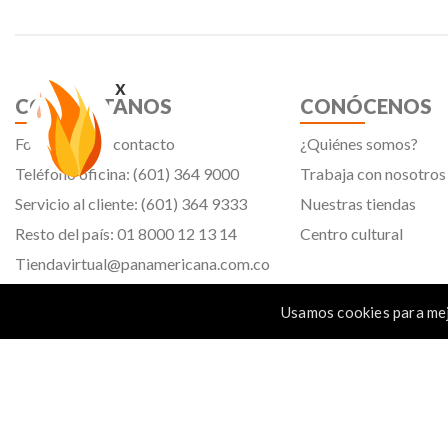
x
CONTÁCTANOS
CONÓCENOS
Formulario de contacto
¿Quiénes somos?
Teléfono oficina: (601) 364 9000
Trabaja con nosotros
Servicio al cliente: (601) 364 9333
Nuestras tiendas
Resto del país: 01 8000 12 13 14
Centro cultural
Tiendavirtual@panamericana.com.co
Servicliente@panamericana.com.co
Usamos cookies para mej
notificaciones@panamericana.com.co
Calle 12 # 34 - 30, Bogotá D.C.