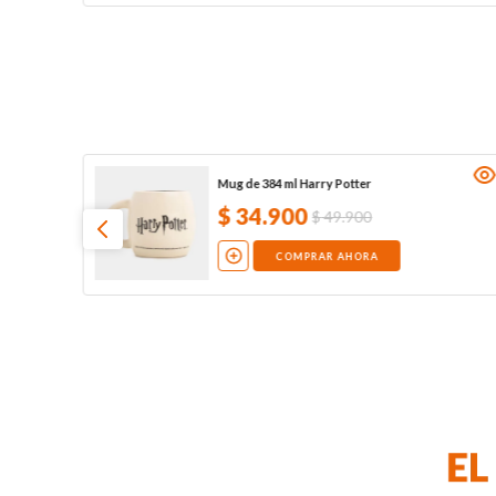
Mug de 384 ml Harry Potter
$
34
.
900
$
49
.
900
COMPRAR AHORA