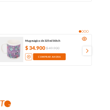
Mug mágico de 325 ml Stitch
$
34
.
900
$
49
.
900
COMPRAR AHORA