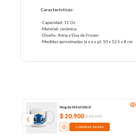
Características:
-Capacidad: 11 Oz

-Material: cerámica

-Diseño: Anna y Elsa de Frozen

-Medidas aproximadas (a x a x p): 10 x 12.5 x 8 cm
Mug de 414 ml Stitch
$
20
.
900
$
29
.
900
COMPRAR AHORA