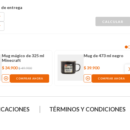
Mug mágico de 325 ml
Mug de 473 ml negro
Minecraft
$
34
.
900
$
39
.
900
$
49
.
900
COMPRAR AHORA
COMPRAR AHORA
ICACIONES
TÉRMINOS Y CONDICIONES