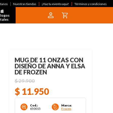
ctanos
Nuestras tiendas
¡Haz tu evento aquí!
Términos y condiciones
📰  
logos 
itales
MUG DE 11 ONZAS CON
DISEÑO DE ANNA Y ELSA
DE FROZEN
$
29
.
900
$
11
.
950
Cod.
:
Marca
:
650015
Frozen