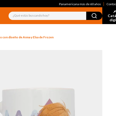
Panamericana más de 60 años
Contá
📌
¿Qué estás buscando hoy?
Catá
dig
s con diseño de Anna y Elsa de Frozen