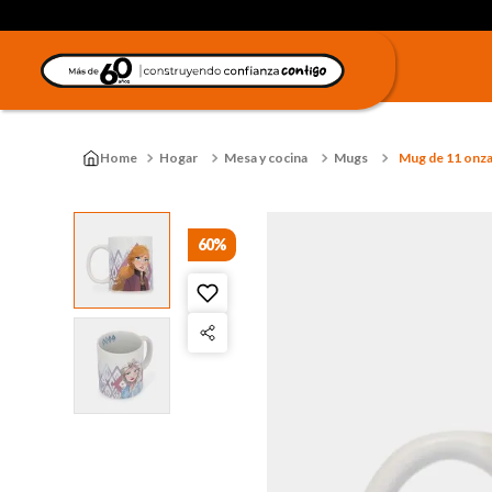
Hogar
Mesa y cocina
Mugs
Mug de 11 onza
60%