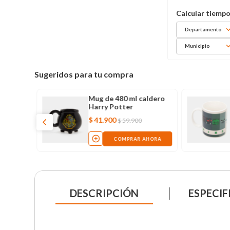
Departamento
Municipio
Sugeridos para tu compra
Mug de 480 ml caldero
Harry Potter
$
41
.
900
$
59
.
900
COMPRAR AHORA
DESCRIPCIÓN
ESPECIF